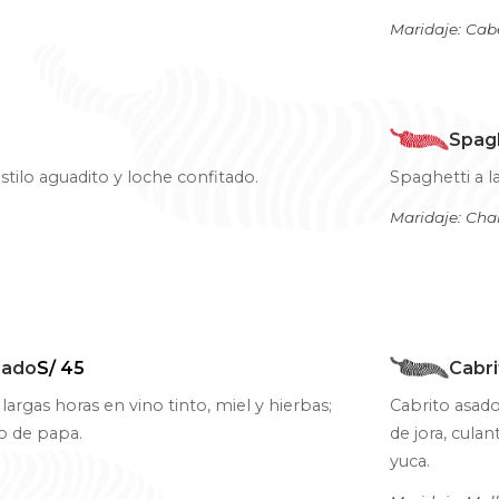
Maridaje: Cab
Spagh
tilo aguadito y loche confitado.
Spaghetti a l
Maridaje: Ch
eado
S/ 45
Cabr
rgas horas en vino tinto, miel y hierbas;
Cabrito asado
co de papa.
de jora, cula
yuca.