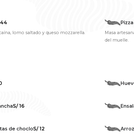
 44
Pizza
aína, lomo saltado y queso mozzarella.
Masa artesana
del muelle.
0
Huevo
ancha
S/ 16
Ensa
itas de choclo
S/ 12
Arroz