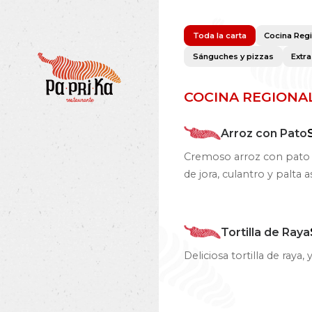
Toda la carta
Cocina Reg
Sánguches y pizzas
Extr
COCINA REGIONA
Arroz con Pato
Cremoso arroz con pato c
de jora, culantro y palta a
Tortilla de Raya
Deliciosa tortilla de raya, 