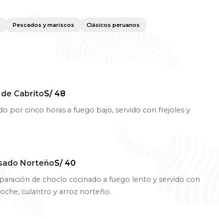
s
Pescados y mariscos
Clásicos peruanos
 de Cabrito
S/ 48
do por cinco horas a fuego bajo, servido con frejoles y
sado Norteño
S/ 40
aración de choclo cocinado a fuego lento y servido con
 loche, culantro y arroz norteño.