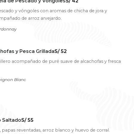
ela de Pescado y Vóngoles
S/ 42
escado y vóngoles con aromas de chicha de jora y
ompañado de arroz arvejardo.
ardonnay
hofas y Pesca Grillada
S/ 52
illero acompañado de puré suave de alcachofas y fresca
vignon Blanc
 Saltado
S/ 55
 papas reventadas, arroz blanco y huevo de corral.