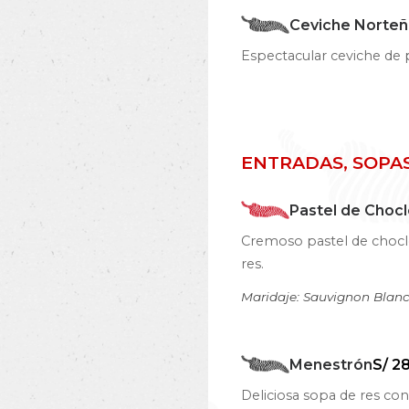
Ceviche Norte
Espectacular ceviche de p
ENTRADAS, SOPA
Pastel de Choc
Cremoso pastel de chocl
res.
Maridaje: Sauvignon Blan
Menestrón
S/ 2
Deliciosa sopa de res con