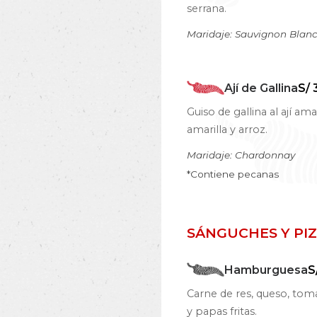
serrana.
Maridaje: Sauvignon Blan
Ají de Gallina
S/ 
Guiso de gallina al ají 
amarilla y arroz.
Maridaje: Chardonnay
*Contiene pecanas
SÁNGUCHES Y PI
Hamburguesa
S
Carne de res, queso, toma
y papas fritas.