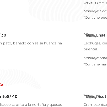
pecanas y vi
Maridaje: Ch
*Contiene pe
/ 30
Ensal
on pato, bañado con salsa huancaína.
Lechugas, cer
oriental.
Maridaje: Sau
*Contiene man
AS
rito
S/ 40
Risot
icioso cabrito a la norteña y quesos
Cremoso risot