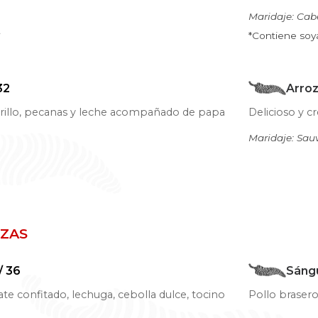
Maridaje: Cab
c
*Contiene soya
32
Arroz
amarillo, pecanas y leche acompañado de papa
Delicioso y c
Maridaje: Sau
ZZAS
/ 36
Sáng
te confitado, lechuga, cebolla dulce, tocino
Pollo brasero