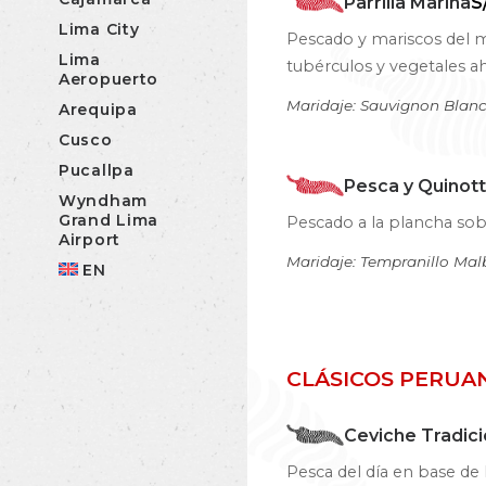
Parrilla Marina
S
Lima City
Pescado y mariscos del m
Lima
tubérculos y vegetales 
Aeropuerto
Maridaje: Sauvignon Blan
Arequipa
Cusco
Pucallpa
Pesca y Quinott
Wyndham
Grand Lima
Pescado a la plancha sob
Airport
Maridaje: Tempranillo Mal
EN
CLÁSICOS PERUA
Ceviche Tradici
Pesca del día en base de 