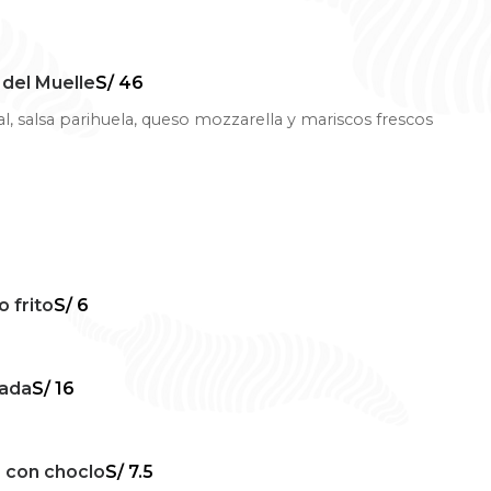
 del Muelle
S/ 46
l, salsa parihuela, queso mozzarella y mariscos frescos
 frito
S/ 6
lada
S/ 16
 con choclo
S/ 7.5