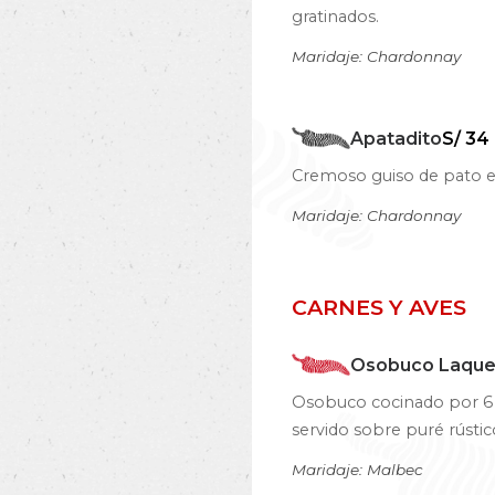
gratinados.
Maridaje: Chardonnay
Apatadito
S/ 34
Cremoso guiso de pato es
Maridaje: Chardonnay
CARNES Y AVES
Osobuco Laqu
Osobuco cocinado por 6 la
servido sobre puré rústi
Maridaje: Malbec