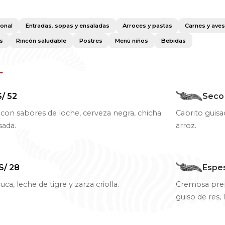
ional
Entradas, sopas y ensaladas
Arroces y pastas
Carnes y ave
as
Rincón saludable
Postres
Menú niños
Bebidas
L
S/ 52
Seco
on sabores de loche, cerveza negra, chicha
Cabrito guisa
sada.
arroz.
S/ 28
Espe
yuca, leche de tigre y zarza criolla.
Cremosa prep
guiso de res,