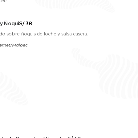
bec
 y Ñoqui
S/ 38
o sobre ñoquis de loche y salsa casera.
ernet/Malbec