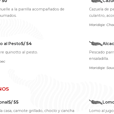
/ 50
Cazu
uelle a la parrilla acompañados de
Cazuela de p
ahumados.
culantro, ac
c
Maridaje: Ch
o al Pesto
S/ 54
Alcac
re quinotto al pesto.
Pescado parr
ensaladilla.
bec
Maridaje: Sau
NOS
onal
S/ 55
Lomo
la casa, camote grillado, choclo y cancha
Lomo al jugo,