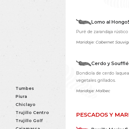
Lomo al Hongo
Puré de zarandaja rústico 
Maridaje: Cabernet Sauvi
Cerdo y Soufflé
Bondiola de cerdo laque
vegetales grillados.
Tumbes
Maridaje: Malbec
Piura
Chiclayo
Trujillo Centro
PESCADOS Y MAR
Trujillo Golf
Cajamarca