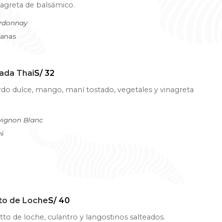
nagreta de balsámico.
ardonnay
canas
ada Thai
S/ 32
do dulce, mango, maní tostado, vegetales y vinagreta
vignon Blanc
í
to de Loche
S/ 40
to de loche, culantro y langostinos salteados.