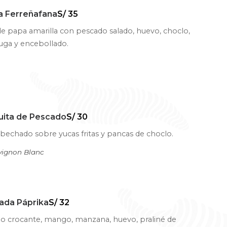
a Ferreñafana
S/ 35
e papa amarilla con pescado salado, huevo, choclo,
uga y encebollado.
uita de Pescado
S/ 30
bechado sobre yucas fritas y pancas de choclo.
vignon Blanc
ada Páprika
S/ 32
lo crocante, mango, manzana, huevo, praliné de