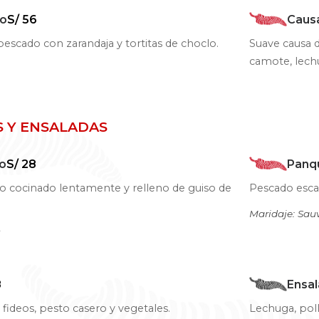
ño
S/ 56
Caus
escado con zarandaja y tortitas de choclo.
Suave causa d
camote, lech
S Y ENSALADAS
lo
S/ 28
Panq
o cocinado lentamente y relleno de guiso de
Pescado esca
Maridaje: Sau
c
8
Ensal
 fideos, pesto casero y vegetales.
Lechuga, pol