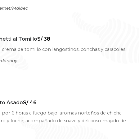
ernet/Malbec
etti al Tomillo
S/ 38
a crema de tomillo con langostinos, conchas y caracoles.
ardonnay
ito Asado
S/ 46
 por 6 horas a fuego bajo, aromas norteños de chicha
ntro y loche; acompañado de suave y delicioso majado de