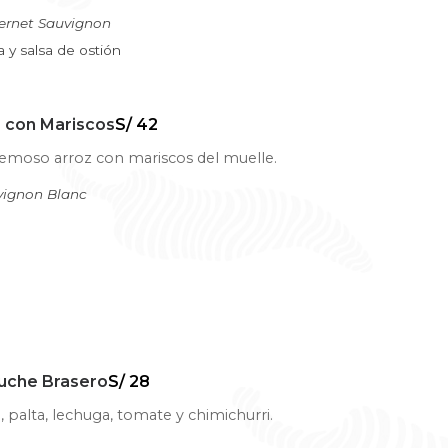
ernet Sauvignon
 y salsa de ostión
 con Mariscos
S/ 42
remoso arroz con mariscos del muelle.
vignon Blanc
uche Brasero
S/ 28
, palta, lechuga, tomate y chimichurri.