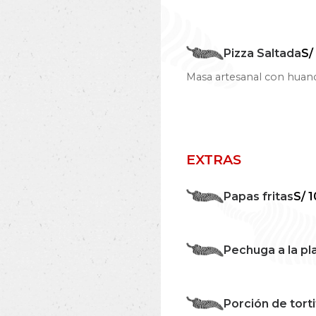
Pizza Saltada
S/
Masa artesanal con huanc
EXTRAS
Papas fritas
S/ 1
Pechuga a la pl
Porción de tort