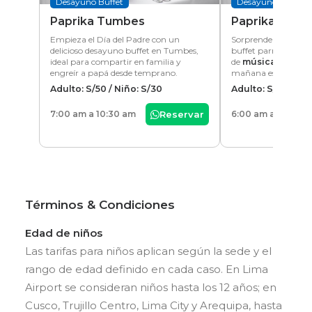
Desayuno Buffet
Desayuno Buffet Pa
Paprika Tumbes
Paprika Piura
Empieza el Día del Padre con un
Sorprende a papá c
delicioso desayuno buffet en Tumbes,
buffet parrillero e
ideal para compartir en familia y
de
música en vivo
engreír a papá desde temprano.
mañana especial en 
Adulto: S/50 / Niño: S/30
Adulto: S/57 / Niñ
7:00 am a 10:30 am
Reservar
6:00 am a 11:00 a
Términos & Condiciones
Edad de niños
Las tarifas para niños aplican según la sede y el
rango de edad definido en cada caso. En Lima
Airport se consideran niños hasta los 12 años; en
Cusco, Trujillo Centro, Lima City y Arequipa, hasta