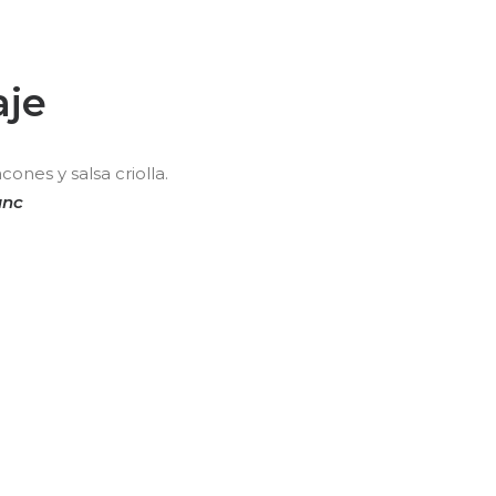
aje
ones y salsa criolla.
anc