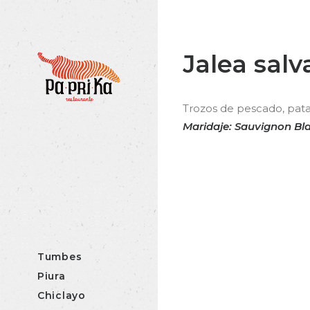
Jalea salv
Trozos de pescado, patac
Maridaje: Sauvignon Bl
Tumbes
Piura
Chiclayo