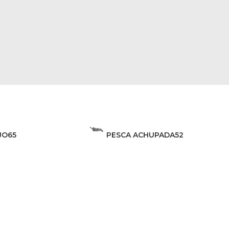
JO
65
PESCA ACHUPADA
52