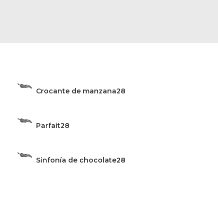
Crocante de manzana
28
Parfait
28
Sinfonía de chocolate
28