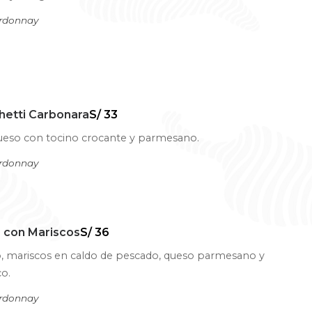
ardonnay
hetti Carbonara
S/ 33
queso con tocino crocante y parmesano.
ardonnay
 con Mariscos
S/ 36
, mariscos en caldo de pescado, queso parmesano y
co.
ardonnay