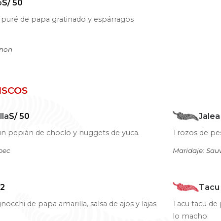
o
S/ 50
 puré de papa gratinado y espárragos
gnon
ISCOS
lla
S/ 50
Jalea
 pepián de choclo y nuggets de yuca.
Trozos de pes
bec
Maridaje: Sau
52
Tacu
gnocchi de papa amarilla, salsa de ajos y lajas
Tacu tacu de 
lo macho.