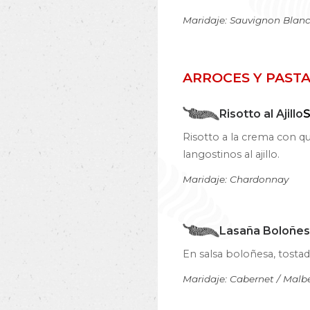
Maridaje: Sauvignon Blan
ARROCES Y PAST
Risotto al Ajillo
S
Risotto a la crema con
langostinos al ajillo.
Maridaje: Chardonnay
Lasaña Boloñe
En salsa boloñesa, tostad
Maridaje: Cabernet / Malb