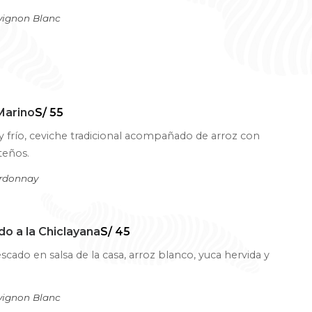
vignon Blanc
Marino
S/ 55
y frío, ceviche tradicional acompañado de arroz con
teños.
ardonnay
o a la Chiclayana
S/ 45
cado en salsa de la casa, arroz blanco, yuca hervida y
vignon Blanc