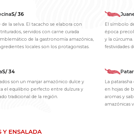
ecina
S/ 36
Juan
 de la selva. El tacacho se elabora con
El símbolo de 
triturados, servidos con carne curada
época precol
emblemático de la gastronomía amazónica,
y la cúrcuma. 
ngredientes locales son los protagonistas.
festividades 
a
S/ 34
Pata
ados son un manjar amazónico dulce y
La patarasha 
el equilibrio perfecto entre dulzura y
en hojas de b
do tradicional de la región.
aromas y sab
amazónicas va
S Y ENSALADA