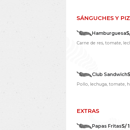
SÁNGUCHES Y PI
Hamburguesa
S
Carne de res, tomate, lec
Club Sandwich
S
Pollo, lechuga, tomate, h
EXTRAS
Papas Fritas
S/ 