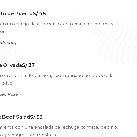
ito de Puerto
S/ 45
 en un espejo de ají amarillo, chalaquita de cocona y
sa.
ardonnay
a Olivada
S/ 37
 en ají amarillo y limón, acompañado de pulpo a la
a olivo.
bec Rosé
 Beef Salad
S/ 53
mienta con una ensalada de lechuga, tomate, pepino,
no y vinagreta de mostaza.