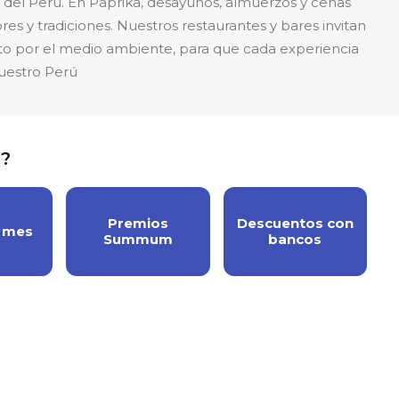
s del Perú. En Páprika, desayunos, almuerzos y cenas
res y tradiciones. Nuestros restaurantes y bares invitan
eto por el medio ambiente, para que cada experiencia
uestro Perú
y?
Premios
Descuentos con
l mes
Summum
bancos