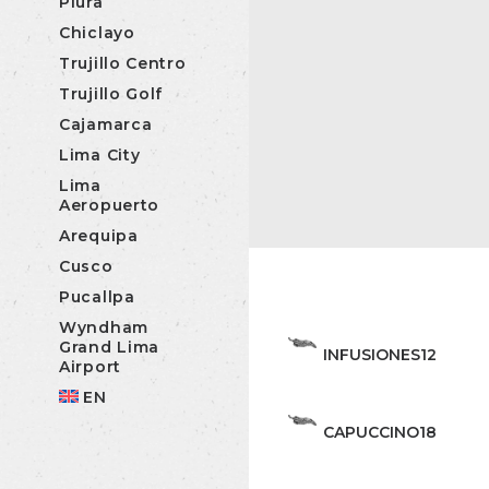
Piura
Chiclayo
Trujillo Centro
Trujillo Golf
Cajamarca
Lima City
Lima
Aeropuerto
Arequipa
Cusco
Pucallpa
Wyndham
Grand Lima
INFUSIONES
12
Airport
EN
CAPUCCINO
18