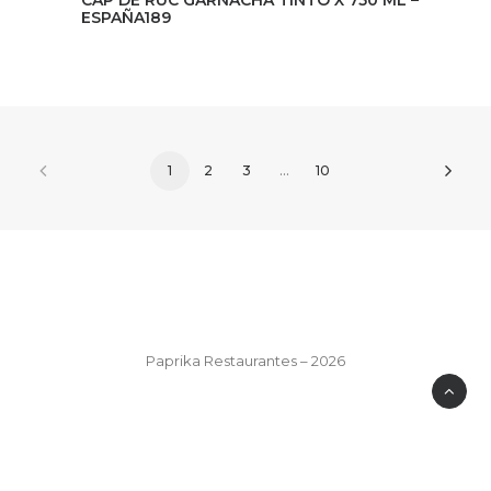
CAP DE RUC GARNACHA TINTO X 750 ML –
ESPAÑA
189
1
2
3
…
10
Paprika Restaurantes – 2026