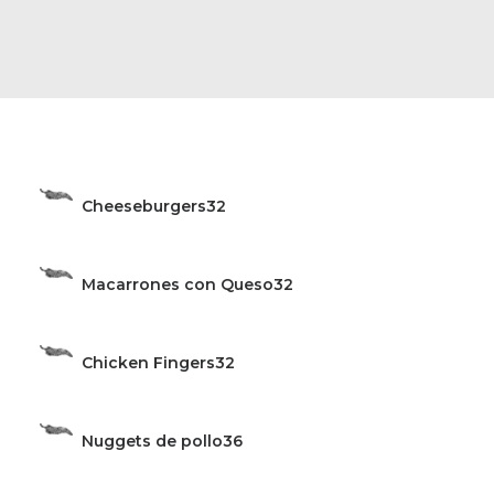
Cheeseburgers
32
Macarrones con Queso
32
Chicken Fingers
32
Nuggets de pollo
36