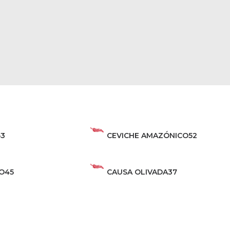
53
CEVICHE AMAZÓNICO
52
TO
45
CAUSA OLIVADA
37