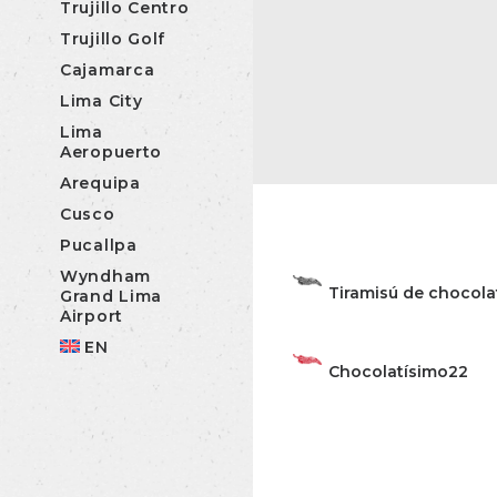
Trujillo Centro
Trujillo Golf
Cajamarca
Lima City
Lima
Aeropuerto
Arequipa
Cusco
Pucallpa
Wyndham
Tiramisú de chocola
Grand Lima
Airport
EN
Chocolatísimo
22