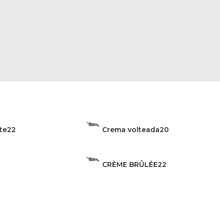
te
22
Crema volteada
20
CRÈME BRÛLÉE
22